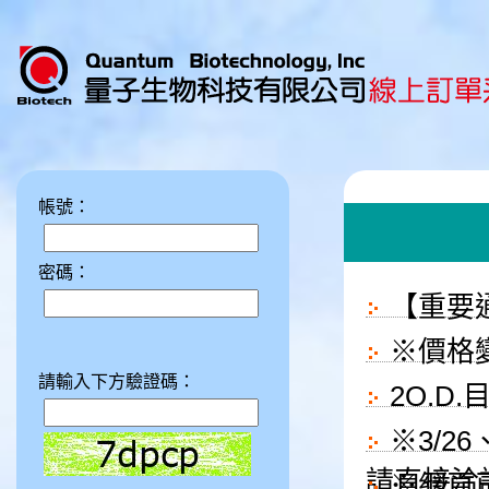
帳號：
密碼：
【重要
※價格變動
請輸入下方驗證碼：
2O.D
※3/2
請直接洽
※網頁